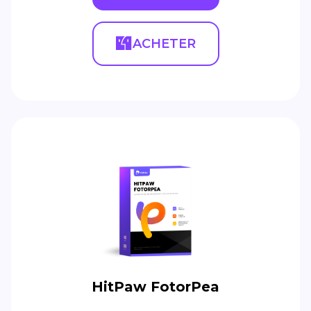
ACHETER
HitPaw FotorPea