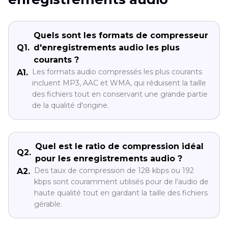
basse
Quels sont les formats de compresseur
Qualité
8000 Hz
64 kbps
~1,19 Mo
Q1.
d'enregistrements audio les plus
courants ?
minimale
Les formats audio compressés les plus courants
A1.
incluent MP3, AAC et WMA, qui réduisent la taille
des fichiers tout en conservant une grande partie
de la qualité d'origine.
Quel est le ratio de compression idéal
Q2.
pour les enregistrements audio ?
Des taux de compression de 128 kbps ou 192
A2.
kbps sont couramment utilisés pour de l'audio de
haute qualité tout en gardant la taille des fichiers
gérable.