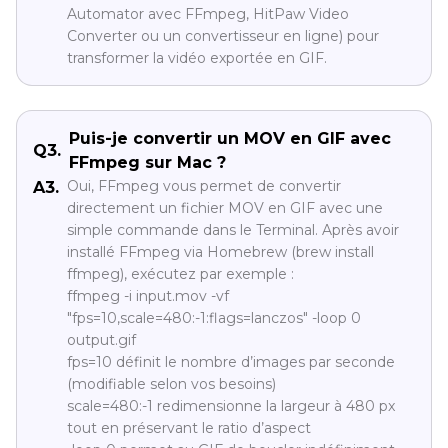
Automator avec FFmpeg, HitPaw Video
Converter ou un convertisseur en ligne) pour
transformer la vidéo exportée en GIF.
Puis-je convertir un MOV en GIF avec
Q3.
FFmpeg sur Mac ?
Oui, FFmpeg vous permet de convertir
A3.
directement un fichier MOV en GIF avec une
simple commande dans le Terminal. Après avoir
installé FFmpeg via Homebrew (brew install
ffmpeg), exécutez par exemple :
ffmpeg -i input.mov -vf
"fps=10,scale=480:-1:flags=lanczos" -loop 0
output.gif
fps=10 définit le nombre d’images par seconde
(modifiable selon vos besoins)
scale=480:-1 redimensionne la largeur à 480 px
tout en préservant le ratio d’aspect