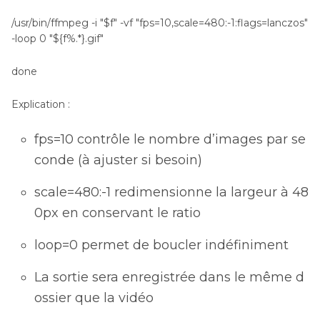
/usr/bin/ffmpeg -i "$f" -vf "fps=10,scale=480:-1:flags=lanczos"
-loop 0 "${f%.*}.gif"
done
Explication :
fps=10 contrôle le nombre d’images par se
conde (à ajuster si besoin)
scale=480:-1 redimensionne la largeur à 48
0px en conservant le ratio
loop=0 permet de boucler indéfiniment
La sortie sera enregistrée dans le même d
ossier que la vidéo