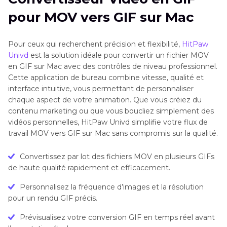
pour MOV vers GIF sur Mac
Partie 3
. Comment convertir un fichier MOV en
GIF animé sur Mac avec Automator
Pour ceux qui recherchent précision et flexibilité,
HitPaw
Univd
est la solution idéale pour convertir un fichier MOV
Partie 4
. Comment convertir un fichier MOV en
en GIF sur Mac avec des contrôles de niveau professionnel.
GIF sur Mac avec GIPHY Capture
Cette application de bureau combine vitesse, qualité et
interface intuitive, vous permettant de personnaliser
Partie 5
. Comment convertir un fichier MOV en
chaque aspect de votre animation. Que vous créiez du
GIF sur Mac avec Adobe Photoshop
contenu marketing ou que vous boucliez simplement des
vidéos personnelles, HitPaw Univd simplifie votre flux de
Foire aux questions sur la conversion de MOV
travail MOV vers GIF sur Mac sans compromis sur la qualité.
en GIF sur Mac
Convertissez par lot des fichiers MOV en plusieurs GIFs
de haute qualité rapidement et efficacement.
Personnalisez la fréquence d’images et la résolution
pour un rendu GIF précis.
Prévisualisez votre conversion GIF en temps réel avant