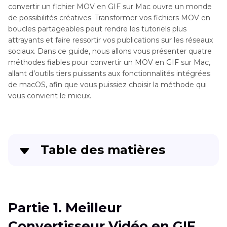
convertir un fichier MOV en GIF sur Mac ouvre un monde
de possibilités créatives. Transformer vos fichiers MOV en
boucles partageables peut rendre les tutoriels plus
attrayants et faire ressortir vos publications sur les réseaux
sociaux. Dans ce guide, nous allons vous présenter quatre
méthodes fiables pour convertir un MOV en GIF sur Mac,
allant d’outils tiers puissants aux fonctionnalités intégrées
de macOS, afin que vous puissiez choisir la méthode qui
vous convient le mieux.
Table des matières
Partie 1
. Meilleur Convertisseur Vidéo en GIF
pour MOV vers GIF sur Mac
Partie 1. Meilleur
Partie 2
. Comment Convertir un MOV en GIF
Convertisseur Vidéo en GIF
sur Mac avec Aperçu