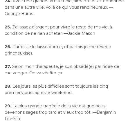
24.
Avoir une grande famille unie, aimante et attentionnée
dans une autre ville, voilà ce qui vous rend heureux. —
George Burns
25.
J'ai assez d'argent pour vivre le reste de ma vie, à
condition de ne rien acheter. —Jackie Mason
26.
Parfois je le laisse dormir, et parfois je me réveille
grincheux(se).
27.
Selon mon thérapeute, je suis obsédé(e) par l'idée de
me venger. On va vérifier ça.
28.
Les jours les plus difficiles sont toujours les cinq
premiers jours après le week-end.
29.
La plus grande tragédie de la vie est que nous
devenons sages trop tard et vieux trop tôt. —Benjamin
Franklin