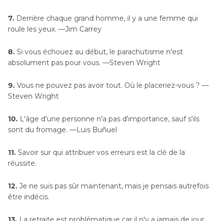
7.
Derrière chaque grand homme, il y a une femme qui
roule les yeux. —Jim Carrey
8.
Si vous échouez au début, le parachutisme n'est
absolument pas pour vous. —Steven Wright
9.
Vous ne pouvez pas avoir tout. Où le placeriez-vous ? —
Steven Wright
10.
L'âge d'une personne n'a pas d'importance, sauf s'ils
sont du fromage. —Luis Buñuel
11.
Savoir sur qui attribuer vos erreurs est la clé de la
réussite.
12.
Je ne suis pas sûr maintenant, mais je pensais autrefois
être indécis.
13.
La retraite est problématique car il n'y a jamais de jour