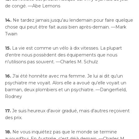
de congé. —Abe Lemons
14.
Ne tardez jamais jusqu'au lendemain pour faire quelque
chose qui peut être fait aussi bien après-demain. —Mark
Twain
15.
La vie est comme un vélo à dix vitesses. La plupart
d'entre nous possèdent des équipements que nous
n'utilisons pas souvent. —Charles M. Schulz
16.
J'ai été honnête avec ma femme. Je lui ai dit qu'un
psychiatre me voyait. Alors elle a avoué qu'elle voyait un
barman, deux plombiers et un psychiatre. —Dangerfield,
Rodney
17.
Je suis heureux d'avoir gradué, mais d'autres reçoivent
des prix.
18.
Ne vous inquiétez pas que le monde se termine
aujourd'hui. En Australie, c'est déjà demain. —Charles M.