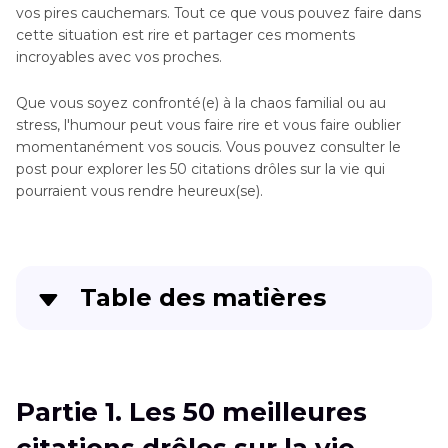
vos pires cauchemars. Tout ce que vous pouvez faire dans
cette situation est rire et partager ces moments
incroyables avec vos proches.
Que vous soyez confronté(e) à la chaos familial ou au
stress, l'humour peut vous faire rire et vous faire oublier
momentanément vos soucis. Vous pouvez consulter le
post pour explorer les 50 citations drôles sur la vie qui
pourraient vous rendre heureux(se).
Table des matières
Partie 1
. Les 50 meilleures citations drôles sur la
vie
Partie 1. Les 50 meilleures
Partie 2
. L'outil idéal pour générer des images
drôles avec HitPaw FotorPea