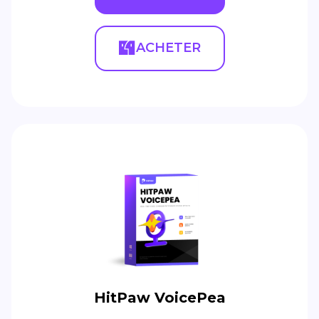
ACHETER
HitPaw VoicePea