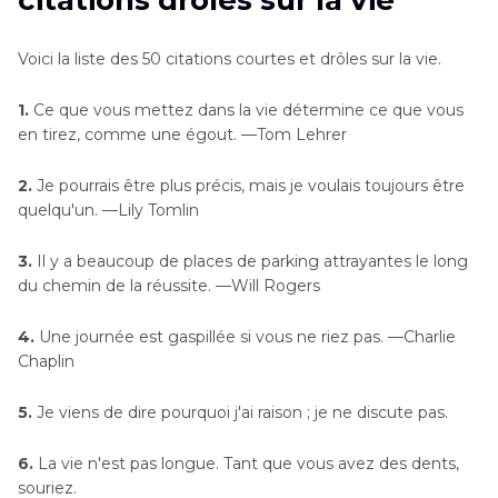
citations drôles sur la vie
Partie 3
. Questions fréquentes sur les citations
Voici la liste des 50 citations courtes et drôles sur la vie.
drôles de la vie
1.
Ce que vous mettez dans la vie détermine ce que vous
en tirez, comme une égout. —Tom Lehrer
2.
Je pourrais être plus précis, mais je voulais toujours être
quelqu'un. —Lily Tomlin
3.
Il y a beaucoup de places de parking attrayantes le long
du chemin de la réussite. —Will Rogers
4.
Une journée est gaspillée si vous ne riez pas. —Charlie
Chaplin
5.
Je viens de dire pourquoi j'ai raison ; je ne discute pas.
6.
La vie n'est pas longue. Tant que vous avez des dents,
souriez.