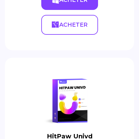
ACHETER
HitPaw Univd