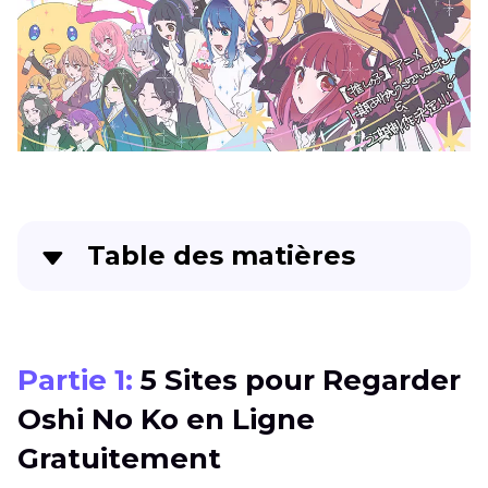
Table des matières
Partie 1
: 5 Sites pour Regarder Oshi No Ko en
Ligne Gratuitement
Partie 1:
5 Sites pour Regarder
Partie 2
: Conseils Bonus pour Regarder Oshi
Oshi No Ko en Ligne
No KO Animé en Ligne Gratuitement
Gratuitement
Partie 3
: FAQ sur Oshi No Ko Animé Gratuit