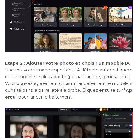
Étape 2 : Ajouter votre photo et choisir un modèle IA
Une fois votre image importée, l’IA détecte automatiquem
ent le modèle le plus adapté (portrait, animé, général, etc.).
Vous pouvez également choisir manuellement le modèle s
ouhaité dans la barre latérale droite. Cliquez ensuite sur "
Ap
erçu
" pour lancer le traitement.