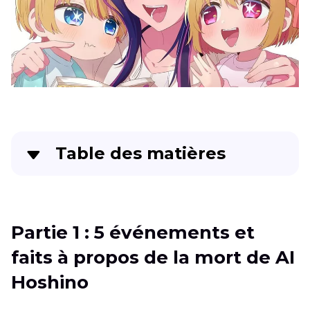
Table des matières
Partie 1
: 5 événements et faits à propos de la
mort de AI Hoshino
Partie 1 : 5 événements et
Partie 2
: Améliorez vos images d'Ai Hoshino
faits à propos de la mort de AI
grâce à HitPaw FotorPea
Hoshino
Partie 3
: FAQ sur la mort de Oshi No Ko Ai