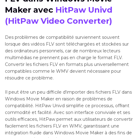
Importer des Fichiers FLV dans Windows Movie
Maker avec
HitPaw Univd
Maker
(HitPaw Video Converter)
Partie 3
. FAQ sur FLV Windows Maker
Des problèmes de compatibilité surviennent souvent
Conclusion
lorsque des vidéos FLV sont téléchargées et stockées sur
des ordinateurs personnels, car de nombreux lecteurs
multimédias ne prennent pas en charge le format FLV.
Convertir les fichiers FLV en formats plus universellement
compatibles comme le WMV devient nécessaire pour
résoudre ce problème.
Il peut être un peu difficile d'importer des fichiers FLV dans
Windows Movie Maker en raison de problèmes de
compatibilité. HitPaw Univd simplifie ce processus, offrant
commodité et facilité. Avec son interface conviviale et ses
outils efficaces, HitPaw permet aux utilisateurs de convertir
facilement les fichiers FLV en WMV, garantissant une
intégration fluide dans Windows Movie Maker à des fins de