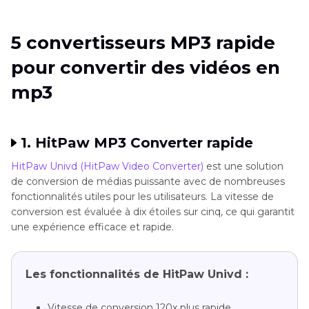
vidéos en mp3
5 convertisseurs MP3 rapide
1. HitPaw MP3 Converter rapide
pour convertir des vidéos en
2. Any Video Converter Ultimate
mp3
3. MediaHuman MP3 Converter -
convertisseur mp3 rapide et gratuit
1. HitPaw MP3 Converter rapide
4. Freemake Video Converter -
HitPaw Univd (HitPaw Video Converter)
est une solution
de conversion de médias puissante avec de nombreuses
convertisseur mp3 rapide gratuit
fonctionnalités utiles pour les utilisateurs. La vitesse de
conversion est évaluée à dix étoiles sur cinq, ce qui garantit
5. Flvto MX - convertisseur mp3 gratuit
une expérience efficace et rapide.
FAQ sur le convertisseur mp3 rapide et gratuit
Les fonctionnalités de HitPaw Univd :
Vitesse de conversion 120x plus rapide