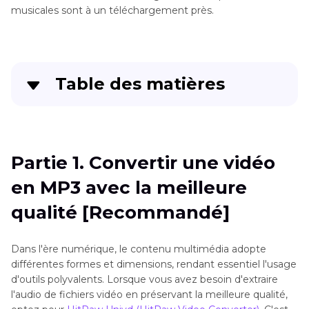
musicales sont à un téléchargement près.
Table des matières
Partie 1
. Convertir une vidéo en MP3 avec la
meilleure qualité [Recommandé]
Partie 1. Convertir une vidéo
Partie 2
. Les Meilleurs Convertisseurs Vidéo
en MP3 avec la meilleure
MP3 en Ligne
qualité [Recommandé]
Partie 3
. Convertisseurs Vidéo MP3 Gratuits
pour Windows et Mac
Dans l'ère numérique, le contenu multimédia adopte
différentes formes et dimensions, rendant essentiel l'usage
Partie 4
. HitPaw Univd en MP3 Android et
d'outils polyvalents. Lorsque vous avez besoin d'extraire
iPhone
l'audio de fichiers vidéo en préservant la meilleure qualité,