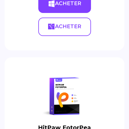
ACHETER
ACHETER
HitPaw FotorPea