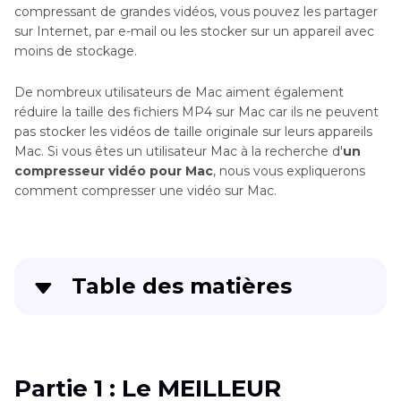
compressant de grandes vidéos, vous pouvez les partager
sur Internet, par e-mail ou les stocker sur un appareil avec
moins de stockage.
De nombreux utilisateurs de Mac aiment également
réduire la taille des fichiers MP4 sur Mac car ils ne peuvent
pas stocker les vidéos de taille originale sur leurs appareils
Mac. Si vous êtes un utilisateur Mac à la recherche d'
un
compresseur vidéo pour Mac
, nous vous expliquerons
comment compresser une vidéo sur Mac.
Table des matières
Partie 1
: Le MEILLEUR compresseur vidéo sur
Mac en lot [Sans perte de qualité]
Partie 1 : Le MEILLEUR
Partie 2
: Top 5 des compresseurs vidéo gratuits