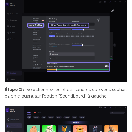
Étape 2 :
Sélectionnez les effets sonores que vous souhait
ez en cliquant sur l'option "Soundboard" à gauche.