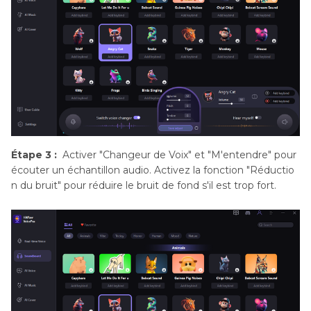
Étape 3 :
Activer "Changeur de Voix" et "M'entendre" pour
écouter un échantillon audio. Activez la fonction "Réductio
n du bruit" pour réduire le bruit de fond s'il est trop fort.