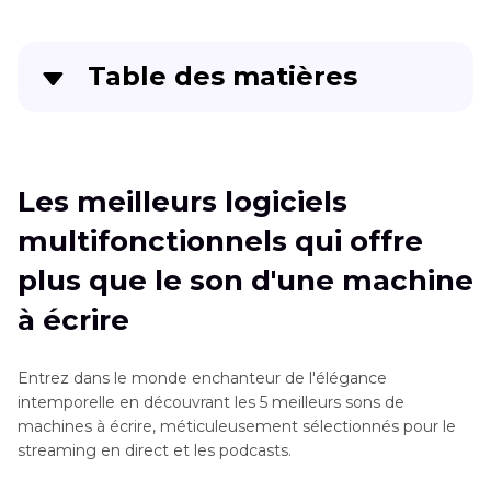
Table des matières
Les meilleurs logiciels multifonctionnels qui
offre plus que le son d'une machine à écrire
Les meilleurs logiciels
Top 4 sons de machine à écrire à télécharger
multifonctionnels qui offre
gratuitement en ligne
plus que le son d'une machine
Ce Qui rend HitPaw Changeur de Voix Si
à écrire
Populaire
Conclusion
Entrez dans le monde enchanteur de l'élégance
intemporelle en découvrant les 5 meilleurs sons de
machines à écrire, méticuleusement sélectionnés pour le
streaming en direct et les podcasts.