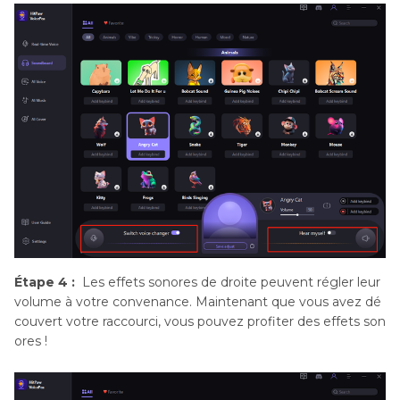
Étape 4 :
Les effets sonores de droite peuvent régler leur
volume à votre convenance. Maintenant que vous avez dé
couvert votre raccourci, vous pouvez profiter des effets son
ores !