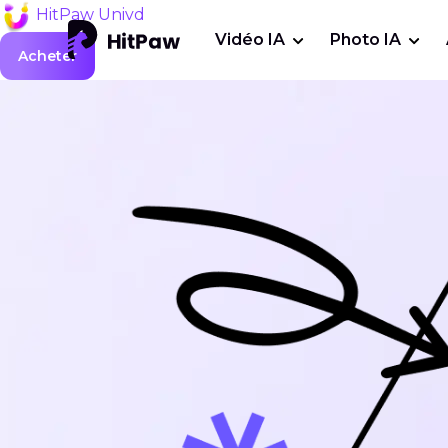
HitPaw Univd
Vidéo IA
Photo IA
Acheter