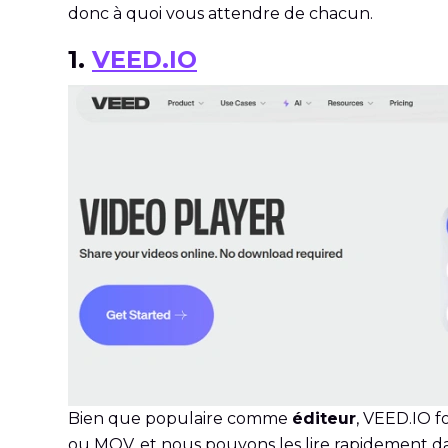
donc à quoi vous attendre de chacun.
1.
VEED.IO
Bien que populaire comme
éditeur
, VEED.IO f
ou MOV, et nous pouvons les lire rapidement da