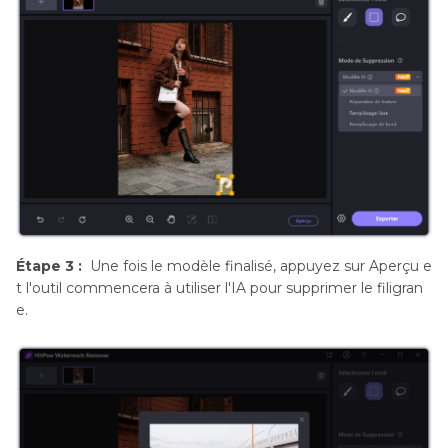
Étape 3 :
Une fois le modèle finalisé, appuyez sur Aperçu e
t l'outil commencera à utiliser l'IA pour supprimer le filigran
e.