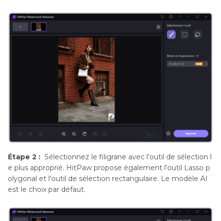
Étape 2 :
Sélectionnez le filigrane avec l'outil de sélection l
e plus approprié. HitPaw propose également l'outil Lasso p
olygonal et l'outil de sélection rectangulaire. Le modèle AI
est le choix par défaut.