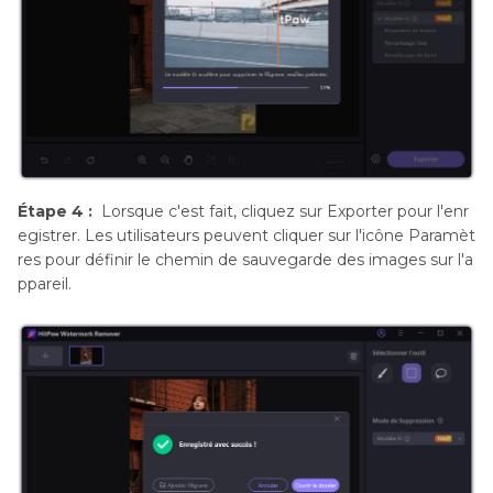
Étape 4 :
Lorsque c'est fait, cliquez sur Exporter pour l'enr
egistrer. Les utilisateurs peuvent cliquer sur l'icône Paramèt
res pour définir le chemin de sauvegarde des images sur l'a
ppareil.