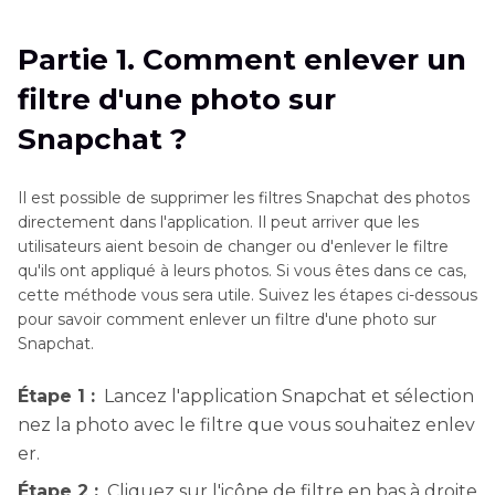
photo sur Snapchat ?
Partie 1. Comment enlever un
Partie 2
. Comment enlever un filtre d'une
filtre d'une photo sur
photo sur Instagram ?
Snapchat ?
Partie 3
. Autre conseil - Comment enlever les
filtres et effets des photos sur iPhone ?
Il est possible de supprimer les filtres Snapchat des photos
directement dans l'application. Il peut arriver que les
Partie 4
. Comment retirer un filtre des photos
utilisateurs aient besoin de changer ou d'enlever le filtre
Snapchat ou Instagram après téléchargement
qu'ils ont appliqué à leurs photos. Si vous êtes dans ce cas,
cette méthode vous sera utile. Suivez les étapes ci-dessous
Partie 5
. Meilleurs supprimeurs de filtres IA
pour savoir comment enlever un filtre d'une photo sur
pour retirer les filtres de photo
Snapchat.
Partie 6
. Comment supprimer un filtre d'une
Étape 1 :
Lancez l'application Snapchat et sélection
photo avec Photoshop
nez la photo avec le filtre que vous souhaitez enlev
er.
Partie 7
. Conseils d'experts pour supprimer
Étape 2 :
Cliquez sur l'icône de filtre en bas à droite
efficacement les filtres photo