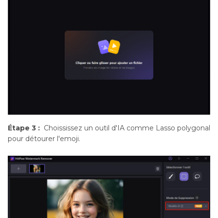
Étape 3 :
Choississez un outil d'IA comme Lasso polygonal
pour détourer l'emoji.