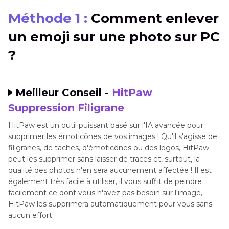
Méthode 1 :
Comment enlever
Méthode 2 : Comment supprimer un emoji sur
un emoji sur une photo sur PC
une photo
en ligne ?
?
Méthode 3 : Comment enlever un smiley sur
une photo sur téléphones mobiles
Meilleur Conseil -
HitPaw
Suppression Filigrane
FAQ à propos de la suppression d'émoji sur les
photos
HitPaw est un outil puissant basé sur l'IA avancée pour
supprimer les émoticônes de vos images ! Qu'il s'agisse de
Conclusion
filigranes, de taches, d'émoticônes ou des logos, HitPaw
peut les supprimer sans laisser de traces et, surtout, la
qualité des photos n'en sera aucunement affectée ! Il est
également très facile à utiliser, il vous suffit de peindre
facilement ce dont vous n'avez pas besoin sur l'image,
HitPaw les supprimera automatiquement pour vous sans
aucun effort.