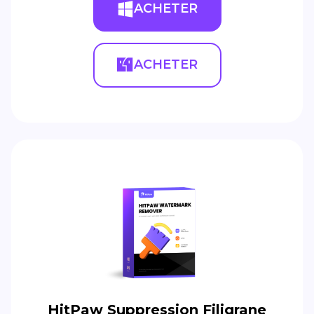
ACHETER
ACHETER
HitPaw Suppression Filigrane