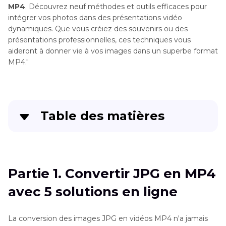
MP4
. Découvrez neuf méthodes et outils efficaces pour
intégrer vos photos dans des présentations vidéo
dynamiques. Que vous créiez des souvenirs ou des
présentations professionnelles, ces techniques vous
aideront à donner vie à vos images dans un superbe format
MP4."
Table des matières
Partie 1
. Convertir JPG en MP4 avec 5 solutions
en ligne
Partie 1. Convertir JPG en MP4
Partie 2
. Convertir JPG en MP4 avec 3 solutions
avec 5 solutions en ligne
de bureau
Partie 3
. Astuces supplémentaires. Convertir
La conversion des images JPG en vidéos MP4 n'a jamais