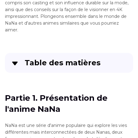
compris son casting et son influence durable sur la mode,
ainsi que des conseils sur la façon de le visionner en 4K
impressionnant. Plongeons ensemble dans le monde de
NaNa et d'autres animes similaires que vous pourriez
aimer.
Table des matières
Partie 1
. Présentation de l'anime NaNa
Partie 2
. Comment visionner l'anime NaNa en
Partie 1. Présentation de
4K?
l'anime NaNa
Partie 3
. Astuces : les 6 meilleurs animes
similaires à NaNa
NaNa est une série d'anime populaire qui explore les vies
différentes mais interconnectées de deux Nanas, deux