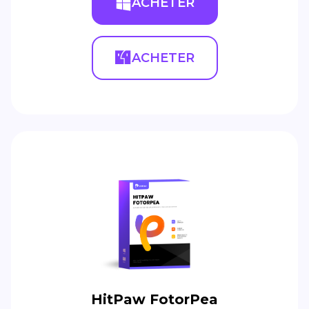
ACHETER
ACHETER
HitPaw FotorPea