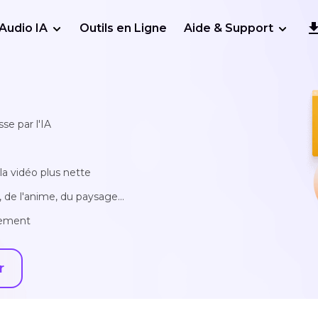
Audio IA
Outils en Ligne
Aide & Support
se par l'IA
la vidéo plus nette
 de l'anime, du paysage...
llement
r