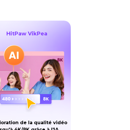
HitPaw VikPea
oration de la qualité vidéo
squ'à 4K/8K grâce à l'IA