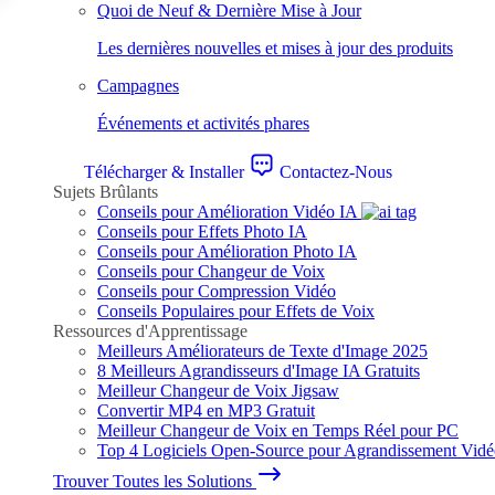
Quoi de Neuf & Dernière Mise à Jour
Les dernières nouvelles et mises à jour des produits
Campagnes
Événements et activités phares
Télécharger & Installer
Contactez-Nous
Sujets Brûlants
Conseils pour Amélioration Vidéo IA
Conseils pour Effets Photo IA
Conseils pour Amélioration Photo IA
Conseils pour Changeur de Voix
Conseils pour Compression Vidéo
Conseils Populaires pour Effets de Voix
Ressources d'Apprentissage
Meilleurs Améliorateurs de Texte d'Image 2025
8 Meilleurs Agrandisseurs d'Image IA Gratuits
Meilleur Changeur de Voix Jigsaw
Convertir MP4 en MP3 Gratuit
Meilleur Changeur de Voix en Temps Réel pour PC
Top 4 Logiciels Open-Source pour Agrandissement Vid
Trouver Toutes les Solutions