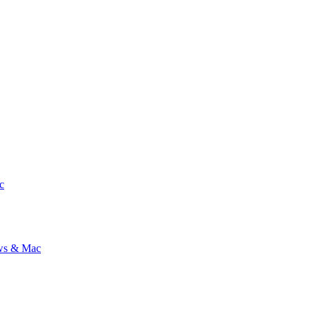
c
ows & Mac