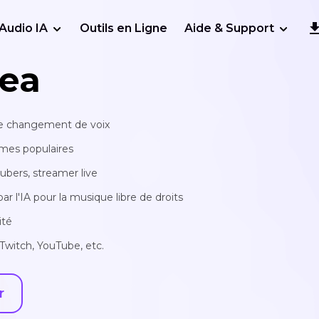
Audio IA
Outils en Ligne
Aide & Support
ea
 de changement de voix
mmes populaires
tubers, streamer live
 l'IA pour la musique libre de droits
ité
Twitch, YouTube, etc.
r