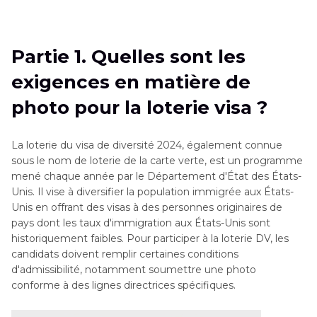
Partie 1
. Quelles sont les exigences en matière
de photo pour la loterie visa ?
Partie 1. Quelles sont les
Partie 2
. Différence entre la Loterie DV 2024 et
exigences en matière de
la Loterie DV 2025
photo pour la loterie visa ?
Partie 3
. Meilleur outil de génération une
photo de Visa avec HitPaw FotorPea
La loterie du visa de diversité 2024, également connue
sous le nom de loterie de la carte verte, est un programme
Conclusion
mené chaque année par le Département d'État des États-
Unis. Il vise à diversifier la population immigrée aux États-
Unis en offrant des visas à des personnes originaires de
pays dont les taux d'immigration aux États-Unis sont
historiquement faibles. Pour participer à la loterie DV, les
candidats doivent remplir certaines conditions
d'admissibilité, notamment soumettre une photo
conforme à des lignes directrices spécifiques.