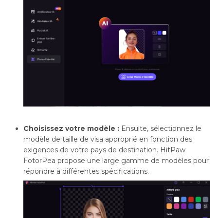
Choisissez votre modèle :
Ensuite, sélectionnez le
modèle de taille de visa approprié en fonction des
exigences de votre pays de destination. HitPaw
FotorPea propose une large gamme de modèles pour
répondre à différentes spécifications.