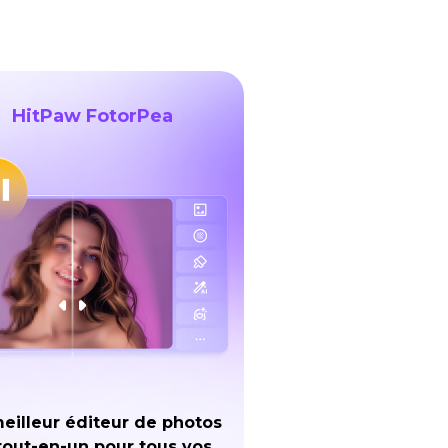
HitPaw FotorPea
eilleur éditeur de photos
tout-en-un pour tous vos