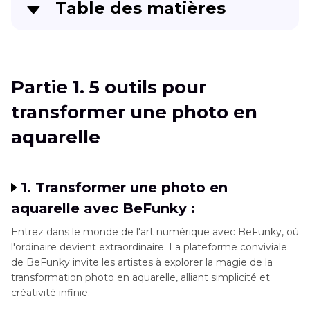
Table des matières
Partie 1
. 5 outils pour transformer une photo en
aquarelle
Partie 1. 5 outils pour
Partie 2
. Le meilleur outil pour générer des
transformer une photo en
photos aquarelle avec HitPaw FotorPea
aquarelle
Partie 3
. FAQ sur les photos en aquarelle
1. Transformer une photo en
aquarelle avec BeFunky :
Entrez dans le monde de l'art numérique avec BeFunky, où
l'ordinaire devient extraordinaire. La plateforme conviviale
de BeFunky invite les artistes à explorer la magie de la
transformation photo en aquarelle, alliant simplicité et
créativité infinie.