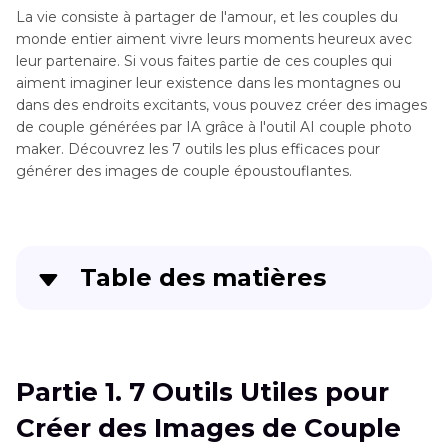
La vie consiste à partager de l'amour, et les couples du
monde entier aiment vivre leurs moments heureux avec
leur partenaire. Si vous faites partie de ces couples qui
aiment imaginer leur existence dans les montagnes ou
dans des endroits excitants, vous pouvez créer des images
de couple générées par IA grâce à l'outil AI couple photo
maker. Découvrez les 7 outils les plus efficaces pour
générer des images de couple époustouflantes.
Table des matières
Partie 1
. 7 Outils Utiles pour Créer des Images
de Couple avec l'IA
Partie 1. 7 Outils Utiles pour
Partie 2
. FAQs sur des Photos de Couple IA
Créer des Images de Couple