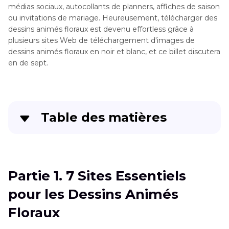
médias sociaux, autocollants de planners, affiches de saison
ou invitations de mariage. Heureusement, télécharger des
dessins animés floraux est devenu effortless grâce à
plusieurs sites Web de téléchargement d'images de
dessins animés floraux en noir et blanc, et ce billet discutera
en de sept.
Table des matières
Partie 1
. 7 Sites Essentiels pour les Dessins
Animés Floraux
Partie 1. 7 Sites Essentiels
Partie 2
. Personnaliser les cliparts floraux avec
pour les Dessins Animés
HitPaw FotorPea
Floraux
Partie 3
. Astuces d'utilisation pour les cliparts