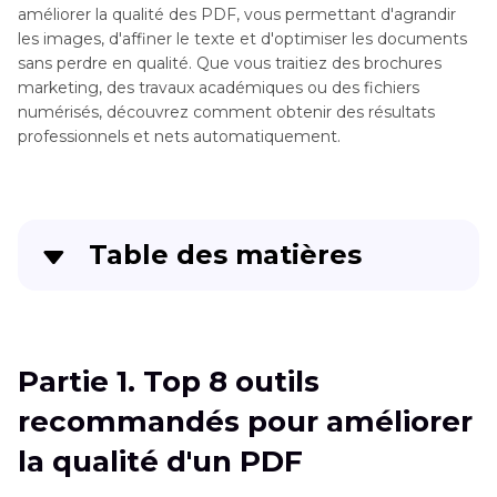
améliorer la qualité des PDF, vous permettant d'agrandir
les images, d'affiner le texte et d'optimiser les documents
sans perdre en qualité. Que vous traitiez des brochures
marketing, des travaux académiques ou des fichiers
numérisés, découvrez comment obtenir des résultats
professionnels et nets automatiquement.
Table des matières
Partie 1
. Top 8 outils recommandés pour
améliorer la qualité d'un PDF
Partie 1. Top 8 outils
Partie 2
. Questions fréquentes sur
recommandés pour améliorer
l'améliorateur de qualité PDF
la qualité d'un PDF