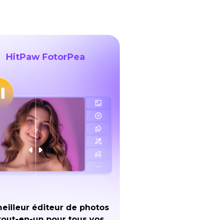
HitPaw FotorPea
eilleur éditeur de photos
tout-en-un pour tous vos