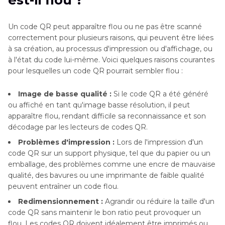
Partie 3
: Autres moyens de réparer les codes
QR flous
Un code QR peut apparaître flou ou ne pas être scanné
correctement pour plusieurs raisons, qui peuvent être liées
Partie 4
: Foire aux questions sur les codes QR
à sa création, au processus d'impression ou d'affichage, ou
flous
à l'état du code lui-même. Voici quelques raisons courantes
pour lesquelles un code QR pourrait sembler flou :
Image de basse qualité :
Si le code QR a été généré
ou affiché en tant qu'image basse résolution, il peut
apparaître flou, rendant difficile sa reconnaissance et son
décodage par les lecteurs de codes QR.
Problèmes d'impression :
Lors de l'impression d'un
code QR sur un support physique, tel que du papier ou un
emballage, des problèmes comme une encre de mauvaise
qualité, des bavures ou une imprimante de faible qualité
peuvent entraîner un code flou.
Redimensionnement :
Agrandir ou réduire la taille d'un
code QR sans maintenir le bon ratio peut provoquer un
flou. Les codes QR doivent idéalement être imprimés ou