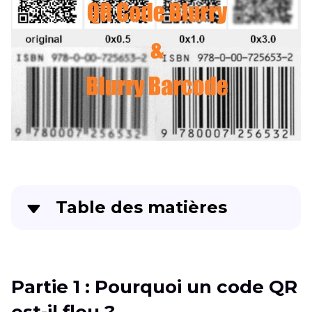
Table des matières
Partie 1
: Pourquoi un code QR est-il flou ?
Partie 2
: Comment résoudre un code QR flou
Partie 1 : Pourquoi un code QR
en ligne
est-il flou ?