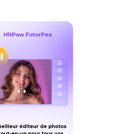
HitPaw FotorPea
eilleur éditeur de photos
tout-en-un pour tous vos