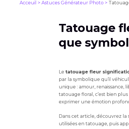
Acceuil >
Astuces Générateur Photo >
Tatouage 
Tatouage fle
que symboli
Le
tatouage fleur significati
par la symbolique qu’il véhic
unique : amour, renaissance, l
tatouage floral, c’est bien plu
exprimer une émotion profonde
Dans cet article, découvrez la s
utilisées en tatouage, puis ap