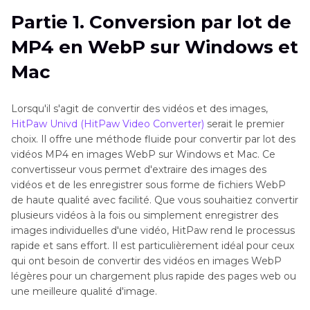
Partie 1. Conversion par lot de
Partie 2
. Les 7 meilleurs convertisseurs MP4
MP4 en WebP sur Windows et
vers WEBP à connaître
Mac
Partie 3
. FAQ sur la conversion de MP4 en
WebP
Lorsqu'il s'agit de convertir des vidéos et des images,
HitPaw Univd (HitPaw Video Converter)
serait le premier
choix. Il offre une méthode fluide pour convertir par lot des
vidéos MP4 en images WebP sur Windows et Mac. Ce
convertisseur vous permet d'extraire des images des
vidéos et de les enregistrer sous forme de fichiers WebP
de haute qualité avec facilité. Que vous souhaitiez convertir
plusieurs vidéos à la fois ou simplement enregistrer des
images individuelles d'une vidéo, HitPaw rend le processus
rapide et sans effort. Il est particulièrement idéal pour ceux
qui ont besoin de convertir des vidéos en images WebP
légères pour un chargement plus rapide des pages web ou
une meilleure qualité d'image.