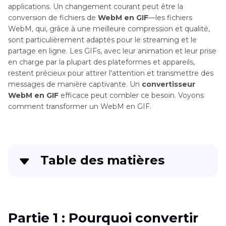
applications. Un changement courant peut être la
conversion de fichiers de
WebM en GIF
—les fichiers
WebM, qui, grâce à une meilleure compression et qualité,
sont particulièrement adaptés pour le streaming et le
partage en ligne. Les GIFs, avec leur animation et leur prise
en charge par la plupart des plateformes et appareils,
restent précieux pour attirer l'attention et transmettre des
messages de manière captivante. Un
convertisseur
WebM en GIF
efficace peut combler ce besoin. Voyons
comment transformer un WebM en GIF.
Table des matières
Partie 1
: Pourquoi convertir WebM en GIF ?
Partie 2
: Le Meilleur Convertisseur WebM en
Partie 1 : Pourquoi convertir
GIF sur Windows et Mac