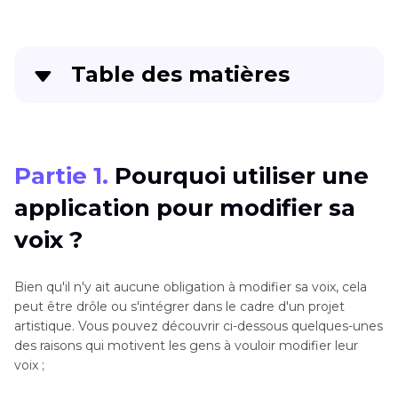
Table des matières
Partie 1
. Pourquoi utiliser une application pour
modifier sa voix ?
Partie 1.
Pourquoi utiliser une
Partie 2
. Les 11 meilleurs modificateur de voix
application pour modifier sa
pour Mac de l'année 2023
voix ?
Partie 3
. FAQ sur les modificateurs de voix sur
Mac
Bien qu'il n'y ait aucune obligation à modifier sa voix, cela
peut être drôle ou s'intégrer dans le cadre d'un projet
Conclusion
artistique. Vous pouvez découvrir ci-dessous quelques-unes
des raisons qui motivent les gens à vouloir modifier leur
voix ;