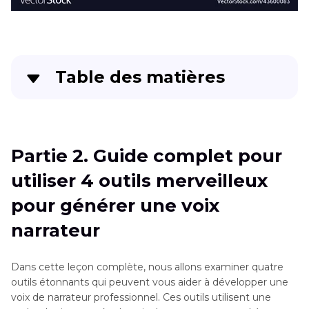
Table des matières
Partie 1
. Qu’est-ce que la voix narrative ?
Partie 2
. Guide complet pour utiliser 4 outils
Partie 2. Guide complet pour
merveilleux pour générer une voix narrateur
utiliser 4 outils merveilleux
Partie 3
. Ultra conseils : Meilleur changeur de
pour générer une voix
voix pour une voix plus réaliste
narrateur
Partie 4
. FAQ sur la voix narrateur
Dans cette leçon complète, nous allons examiner quatre
Le mot de la fin
outils étonnants qui peuvent vous aider à développer une
voix de narrateur professionnel. Ces outils utilisent une