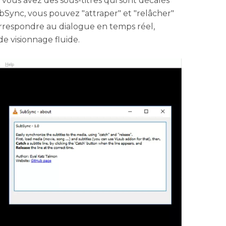
 vous avez des sous-titres qui sont décalés
ubSync, vous pouvez "attraper" et "relâcher"
 correspondre au dialogue en temps réel,
de visionnage fluide.