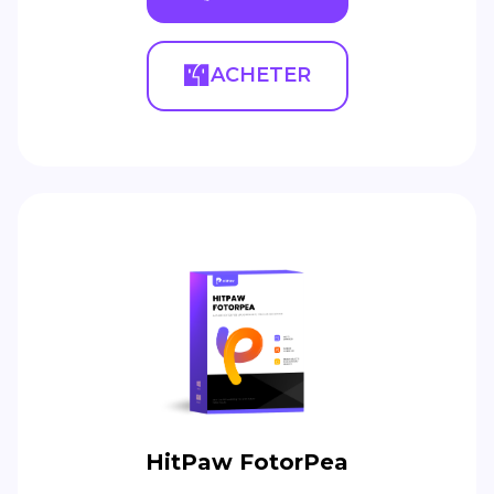
ACHETER
HitPaw FotorPea