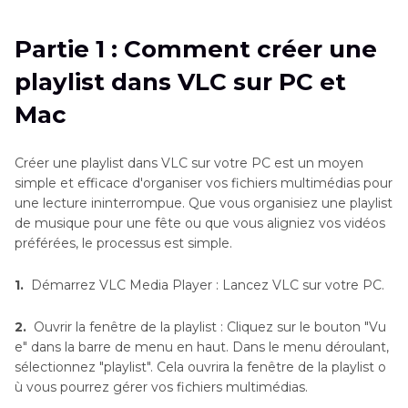
sur PC et Mac
Partie 1 : Comment créer une
Partie 2
: Comment créer une playlist dans VLC
playlist dans VLC sur PC et
pour Android
Mac
Partie 3
: Comment configurer VLC pour
enregistrer et recharger automatiquement les
Créer une playlist dans VLC sur votre PC est un moyen
listes de lecture
simple et efficace d'organiser vos fichiers multimédias pour
une lecture ininterrompue. Que vous organisiez une playlist
Partie 4
: Conseils : Convertir des vidéos avec
de musique pour une fête ou que vous aligniez vos vidéos
HitPaw Univd
préférées, le processus est simple.
Partie 5
: Foire aux questions sur les playlists
1.
Démarrez VLC Media Player : Lancez VLC sur votre PC.
VLC
2.
Ouvrir la fenêtre de la playlist : Cliquez sur le bouton "Vu
e" dans la barre de menu en haut. Dans le menu déroulant,
sélectionnez "playlist". Cela ouvrira la fenêtre de la playlist o
ù vous pourrez gérer vos fichiers multimédias.