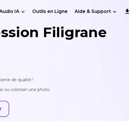
Audio IA
Outils en Ligne
Aide & Support
sion Filigrane
erte de qualité !
e ou coloriser une photo.
r