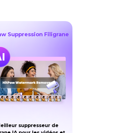
aw Suppression Filigrane
eilleur suppresseur de
grane IA pour les vidéos et