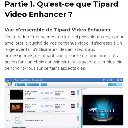
Partie 1. Qu'est-ce que Tipard
Enhancer ?
Video Enhancer ?
Partie 3
. Meilleure Alternative à Tipard Video
Enhancer
Vue d'ensemble de Tipard Video Enhancer
Tipard Video Enhancer est un logiciel polyvalent conçu pour
Partie 4
. FAQ de Tipard Video Enhancer
améliorer la qualité de vos contenus vidéo. Il s'adresse à un
large éventail d'utilisateurs, des amateurs aux
Conclusion
professionnels, en offrant une gamme de fonctionnalités
qui en font un choix convaincant. Mais avant d'aller plus loin,
penchons-nous sur certains aspects clés.