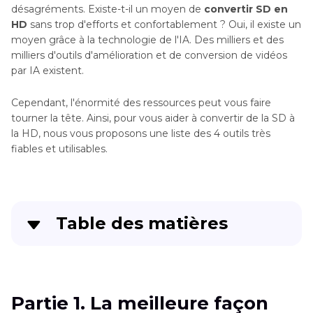
désagréments. Existe-t-il un moyen de
convertir SD en
HD
sans trop d'efforts et confortablement ? Oui, il existe un
moyen grâce à la technologie de l'IA. Des milliers et des
milliers d'outils d'amélioration et de conversion de vidéos
par IA existent.
Cependant, l'énormité des ressources peut vous faire
tourner la tête. Ainsi, pour vous aider à convertir de la SD à
la HD, nous vous proposons une liste des 4 outils très
fiables et utilisables.
Table des matières
Partie 1
. La meilleure façon pour convertir vidéo
SD en HD sur PC et Mac
Partie 1. La meilleure façon
Partie 2
. Convertir vidéo SD en HD