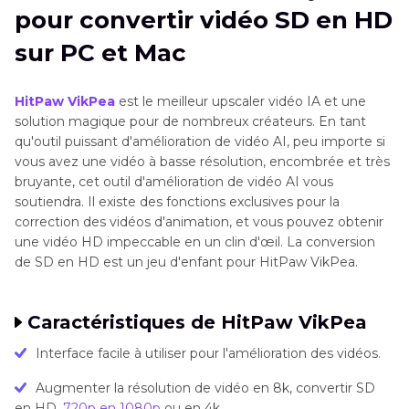
pour convertir vidéo SD en HD
gratuitement en ligne avec Flixier
sur PC et Mac
Partie 3
. 2 applications pour convertir une vidéo
SD en HD sur mobile
HitPaw VikPea
est le meilleur upscaler vidéo IA et une
solution magique pour de nombreux créateurs. En tant
Partie 4
. FAQ sur SD en HD
qu'outil puissant d'amélioration de vidéo AI, peu importe si
vous avez une vidéo à basse résolution, encombrée et très
Conclusion
bruyante, cet outil d'amélioration de vidéo AI vous
soutiendra. Il existe des fonctions exclusives pour la
correction des vidéos d'animation, et vous pouvez obtenir
une vidéo HD impeccable en un clin d'œil. La conversion
de SD en HD est un jeu d'enfant pour HitPaw VikPea.
Caractéristiques de HitPaw VikPea
Interface facile à utiliser pour l'amélioration des vidéos.
Augmenter la résolution de vidéo en 8k, convertir SD
en HD,
720p en 1080p
ou en 4k.