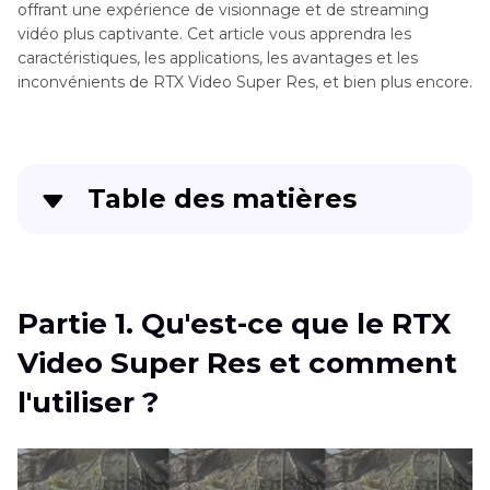
offrant une expérience de visionnage et de streaming
vidéo plus captivante. Cet article vous apprendra les
caractéristiques, les applications, les avantages et les
inconvénients de
RTX Video Super Res
, et bien plus encore.
Table des matières
Partie 1
. Qu'est-ce que le RTX Video Super Res
et comment l'utiliser ?
Partie 1. Qu'est-ce que le RTX
Partie 2
. Quels sont les avantages et
Video Super Res et comment
inconvénients du RTX Video Super Res ?
l'utiliser ?
Partie 3
. Meilleure alternative pour obtenir des
vidéos en super résolution