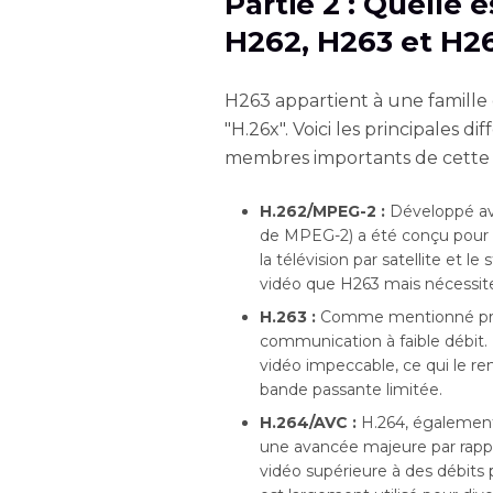
Partie 2 : Quelle 
H262, H263 et H2
H263 appartient à une famille
"H.26x". Voici les principales d
membres importants de cette f
H.262/MPEG-2 :
Développé av
de MPEG-2) a été conçu pour d
la télévision par satellite et l
vidéo que H263 mais nécessite 
H.263 :
Comme mentionné pré
communication à faible débit. I
vidéo impeccable, ce qui le re
bande passante limitée.
H.264/AVC :
H.264, également
une avancée majeure par rappo
vidéo supérieure à des débits 