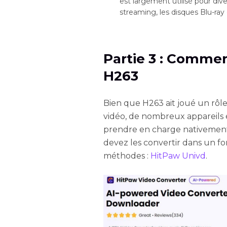
est largement utilisé pour dive
streaming, les disques Blu-ray 
Partie 3 : Commen
H263
Bien que H263 ait joué un rôl
vidéo, de nombreux appareils
prendre en charge nativement.
devez les convertir dans un f
méthodes :
HitPaw Univd
.