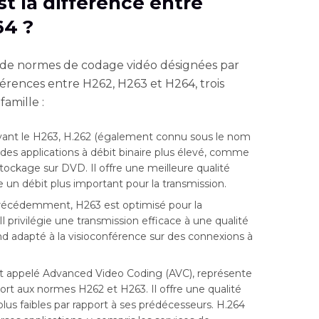
est la différence entre
64 ?
 de normes de codage vidéo désignées par
ifférences entre H262, H263 et H264, trois
amille :
ant le H263, H.262 (également connu sous le nom
es applications à débit binaire plus élevé, comme
e stockage sur DVD. Il offre une meilleure qualité
un débit plus important pour la transmission.
cédemment, H263 est optimisé pour la
l privilégie une transmission efficace à une qualité
nd adapté à la visioconférence sur des connexions à
 appelé Advanced Video Coding (AVC), représente
rt aux normes H262 et H263. Il offre une qualité
plus faibles par rapport à ses prédécesseurs. H.264