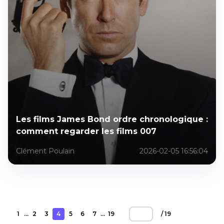
Les films James Bond ordre chronologique :
comment regarder les films 007
Clément Poulain
2026-02-05 16:56:04
1
2
3
4
5
6
7
19
...
...
/ 19