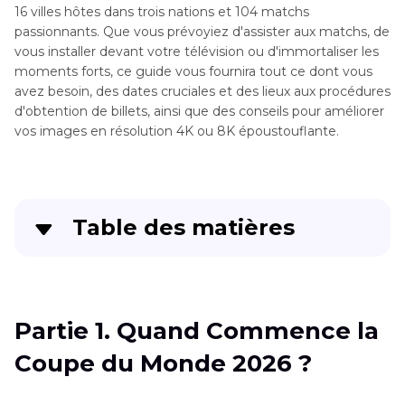
16 villes hôtes dans trois nations et 104 matchs
passionnants. Que vous prévoyiez d'assister aux matchs, de
vous installer devant votre télévision ou d'immortaliser les
moments forts, ce guide vous fournira tout ce dont vous
avez besoin, des dates cruciales et des lieux aux procédures
d'obtention de billets, ainsi que des conseils pour améliorer
vos images en résolution 4K ou 8K époustouflante.
Table des matières
Partie 1
. Quand Commence la Coupe du Monde
2026 ?
Partie 1. Quand Commence la
Partie 2
. Quelles Villes Accueilleront la Coupe
Coupe du Monde 2026 ?
du Monde 2026 ?
Partie 3
. Où Obtenir des Billets pour la Coupe