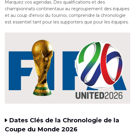
Marquez vos agendas. Des qualifications et des
du Monde 2026 ?
championnats continentaux au regroupement des équipes
et au coup d'envoi du tournoi, comprendre la chronologie
Partie 4
. Quel Est le Format de la Coupe du
est essentiel tant pour les supporters que pour les équipes.
Monde 2026 ?
Partie 5
. Conseils Bonus : Comment Améliorer
les Vidéos de la Coupe du Monde en 8K/4K
Partie 6
. Questions Fréquemment Posées sur la
Coupe du Monde 2026
Dates Clés de la Chronologie de la
Coupe du Monde 2026