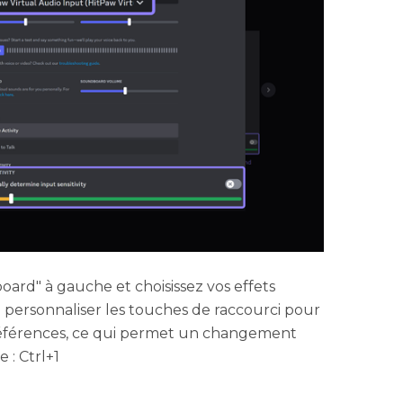
oard" à gauche et choisissez vos effets
 personnaliser les touches de raccourci pour
préférences, ce qui permet un changement
 : Ctrl+1