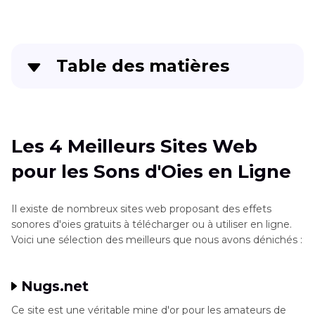
Table des matières
Les 4 Meilleurs Sites Web pour les Sons d'Oies
en Ligne
Les 4 Meilleurs Sites Web
Le meilleur logiciel multifonctionnel bien plus
pour les Sons d'Oies en Ligne
que le son d'oie
Conclusion
Il existe de nombreux sites web proposant des effets
sonores d'oies gratuits à télécharger ou à utiliser en ligne.
Voici une sélection des meilleurs que nous avons dénichés :
Nugs.net
Ce site est une véritable mine d'or pour les amateurs de