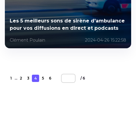
Les 5 meilleurs sons de sirène d'ambulance
pour vos diffusions en direct et podcasts
Clément Poulain
2024-04-26 15:22:58
1
2
3
4
5
6
...
/ 6