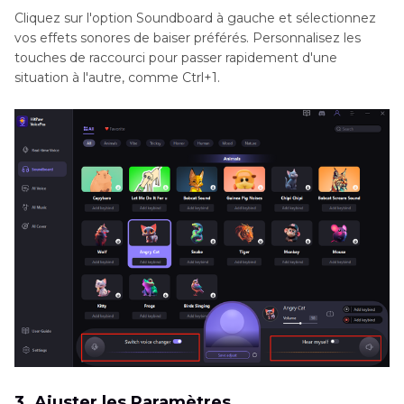
Cliquez sur l'option Soundboard à gauche et sélectionnez
vos effets sonores de baiser préférés. Personnalisez les
touches de raccourci pour passer rapidement d'une
situation à l'autre, comme Ctrl+1.
3. Ajuster les Paramètres