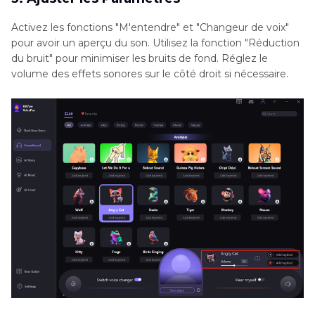
Activez les fonctions "M'entendre" et "Changeur de voix"
pour avoir un aperçu du son. Utilisez la fonction "Réduction
du bruit" pour minimiser les bruits de fond. Réglez le
volume des effets sonores sur le côté droit si nécessaire.