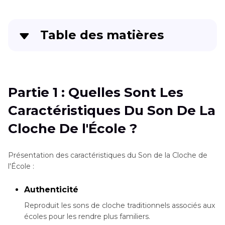
Table des matières
Partie 1
: Quelles Sont Les Caractéristiques Du
Son De La Cloche De l'École ?
Partie 1 : Quelles Sont Les
Partie 2
: 5 Outils Pratiques pour Obtenir le Son
Caractéristiques Du Son De La
de la Cloche de l'École
Cloche De l'École ?
Partie 3
: Astuce Bonus - Meilleurs Outils PC
pour Obtenir des Effets Sonores - HitPaw
Présentation des caractéristiques du Son de la Cloche de
VoicePea IA
l'École :
Partie 4
: FAQ sur le Son de Cloche de l'École
Authenticité
Conclusion
Reproduit les sons de cloche traditionnels associés aux
écoles pour les rendre plus familiers.