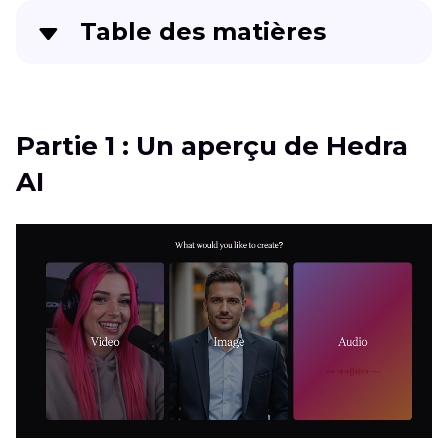
Table des matières
Partie 1
: Un aperçu de Hedra AI
Partie 2
: Caractéristiques clés de Hedra AI
Partie 1 : Un aperçu de Hedra
AI
Partie 3
: Forces et faiblesses de Hedra AI
Partie 4
: Cas d'utilisation de Hedra AI
Bonus : Améliorez les vidéos générées par
Hedra AI avec HitPaw VikPea
FAQs sur Hedra AI