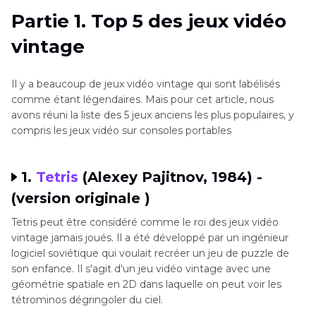
Partie 2
. Clarifier les vidéos de jeux vidéo
Partie 1. Top 5 des jeux vidéo
anciens avec HitPaw VikPea(Auparavant
vintage
nommé HitPaw Video Enhancer)
Partie 3
. FAQ sur les jeux vidéo vintage
Il y a beaucoup de jeux vidéo vintage qui sont labélisés
comme étant légendaires. Mais pour cet article, nous
Réflexions finales
avons réuni la liste des 5 jeux anciens les plus populaires, y
compris les jeux vidéo sur consoles portables
1.
Tetris
(Alexey Pajitnov, 1984) -
(version originale )
Tetris peut être considéré comme le roi des jeux vidéo
vintage jamais joués. Il a été développé par un ingénieur
logiciel soviétique qui voulait recréer un jeu de puzzle de
son enfance. Il s'agit d'un jeu vidéo vintage avec une
géométrie spatiale en 2D dans laquelle on peut voir les
tétrominos dégringoler du ciel.