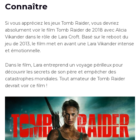
Connaître
Si vous appréciez les jeux Tomb Raider, vous devriez
absolument voir le film Tomb Raider de 2018 avec Alicia
Vikander dans le rôle de Lara Croft. Basé sur le reboot du
jeu de 2013, le film met en avant une Lara Vikander intense
et émotionnelle.
Dans le film, Lara entreprend un voyage périlleux pour
découvrir les secrets de son père et empêcher des
catastrophes mondiales. Tout amateur de Tomb Raider
devrait voir ce film !