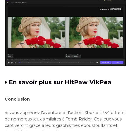
En savoir plus sur HitPaw VikPea
Conclusion
Si vous appréciez l'aventure et l'action, Xbox et PS4 offrent
de nombreux jeux similaires à Tomb Raider. Ces jeux vous
captiveront grâce à leurs graphismes époustouflants et