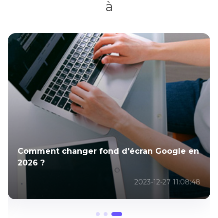
à
Comment changer fond d'écran Google en
2026 ?
2023-12-27 11:08:48