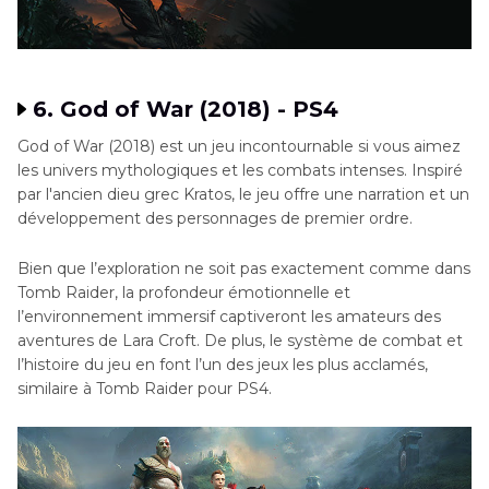
6. God of War (2018) - PS4
God of War (2018) est un jeu incontournable si vous aimez
les univers mythologiques et les combats intenses. Inspiré
par l'ancien dieu grec Kratos, le jeu offre une narration et un
développement des personnages de premier ordre.
Bien que l’exploration ne soit pas exactement comme dans
Tomb Raider, la profondeur émotionnelle et
l’environnement immersif captiveront les amateurs des
aventures de Lara Croft. De plus, le système de combat et
l’histoire du jeu en font l’un des jeux les plus acclamés,
similaire à Tomb Raider pour PS4.