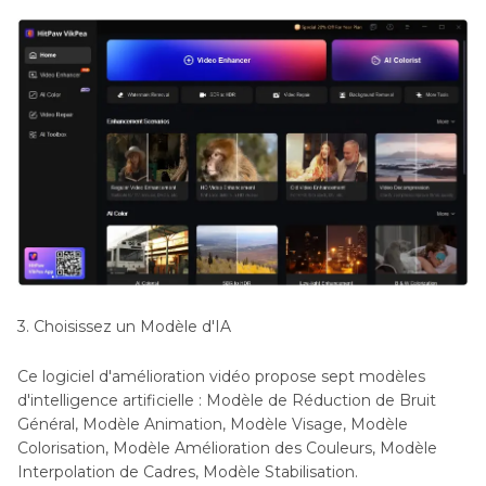
3. Choisissez un Modèle d'IA
Ce logiciel d'amélioration vidéo propose sept modèles
d'intelligence artificielle : Modèle de Réduction de Bruit
Général, Modèle Animation, Modèle Visage, Modèle
Colorisation, Modèle Amélioration des Couleurs, Modèle
Interpolation de Cadres, Modèle Stabilisation.