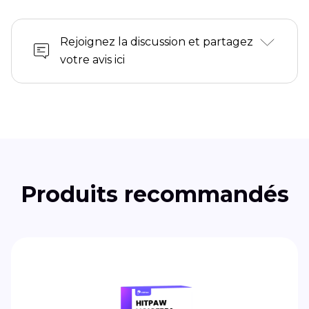
Rejoignez la discussion et partagez
votre avis ici
Produits recommandés