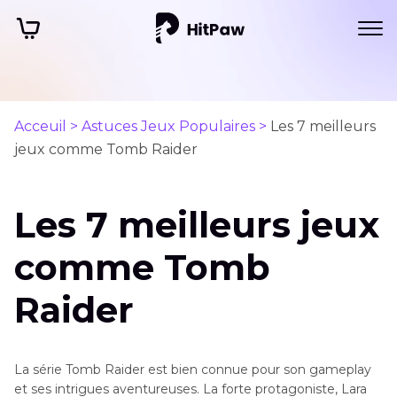
Acceuil >
Astuces Jeux Populaires >
Les 7 meilleurs
jeux comme Tomb Raider
Les 7 meilleurs jeux
comme Tomb
Raider
La série Tomb Raider est bien connue pour son gameplay
et ses intrigues aventureuses. La forte protagoniste, Lara