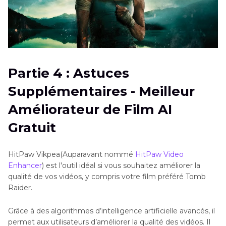
Partie 4 : Astuces
Supplémentaires - Meilleur
Améliorateur de Film AI
Gratuit
HitPaw Vikpea(Auparavant nommé
HitPaw Video
Enhancer
) est l'outil idéal si vous souhaitez améliorer la
qualité de vos vidéos, y compris votre film préféré Tomb
Raider.
Grâce à des algorithmes d’intelligence artificielle avancés, il
permet aux utilisateurs d’améliorer la qualité des vidéos. Il