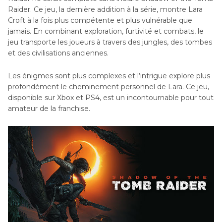
Raider. Ce jeu, la dernière addition à la série, montre Lara
Croft à la fois plus compétente et plus vulnérable que
jamais. En combinant exploration, furtivité et combats, le
jeu transporte les joueurs à travers des jungles, des tombes
et des civilisations anciennes.
Les énigmes sont plus complexes et l’intrigue explore plus
profondément le cheminement personnel de Lara. Ce jeu,
disponible sur Xbox et PS4, est un incontournable pour tout
amateur de la franchise.