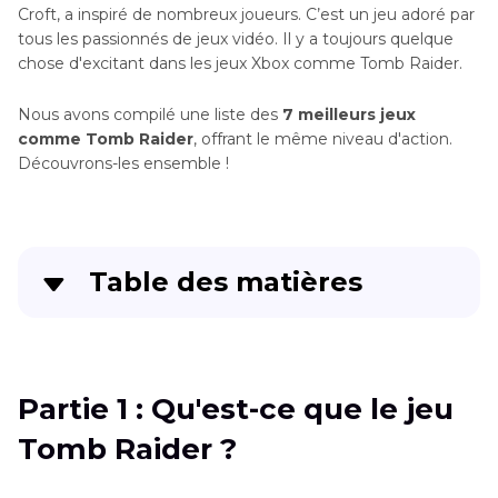
Croft, a inspiré de nombreux joueurs. C’est un jeu adoré par
tous les passionnés de jeux vidéo. Il y a toujours quelque
chose d'excitant dans les jeux Xbox comme Tomb Raider.
Nous avons compilé une liste des
7 meilleurs jeux
comme Tomb Raider
, offrant le même niveau d'action.
Découvrons-les ensemble !
Table des matières
Partie 1
: Qu'est-ce que le jeu Tomb Raider ?
Partie 2
: 7 jeux comme Tomb Raider pour
Partie 1 : Qu'est-ce que le jeu
Xbox/PS4
Tomb Raider ?
Partie 3
: Astuces Pro - Meilleur Film Tomb