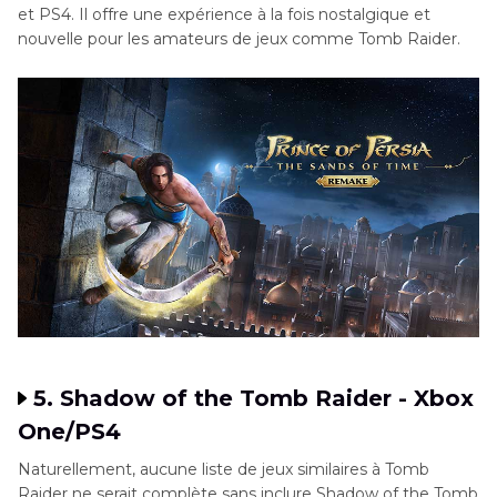
et PS4. Il offre une expérience à la fois nostalgique et
nouvelle pour les amateurs de jeux comme Tomb Raider.
5. Shadow of the Tomb Raider - Xbox
One/PS4
Naturellement, aucune liste de jeux similaires à Tomb
Raider ne serait complète sans inclure Shadow of the Tomb