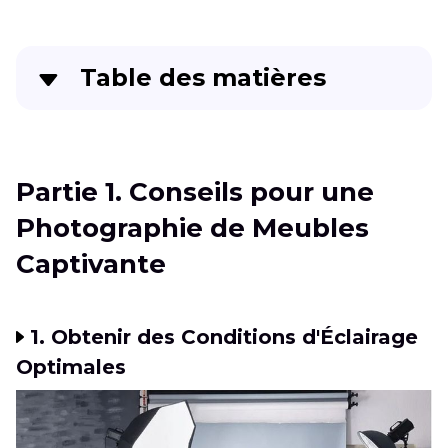
Table des matières
Partie 1
. Conseils pour une Photographie de
Meubles Captivante
Partie 1. Conseils pour une
Partie 2
. Techniques de post-production pour
Photographie de Meubles
la photographie de meubles
Captivante
Partie 3
. FAQ sur la photographie de meubles
1. Obtenir des Conditions d'Éclairage
Optimales