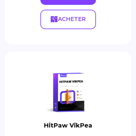
ACHETER
HitPaw VikPea