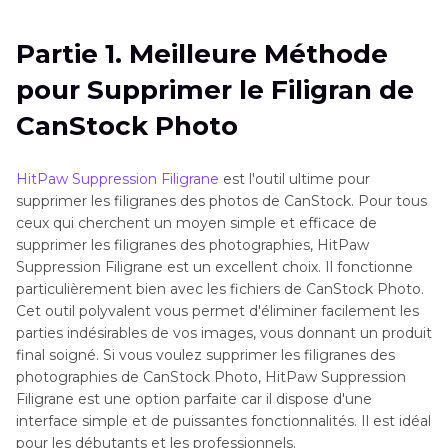
Filigran de CanStock Photo
Partie 1. Meilleure Méthode
Partie 2
. Autres Méthodes pour Supprimer le
pour Supprimer le Filigran de
Filigran de CanStock Photo
CanStock Photo
Partie 3
. Questions Fréquentes
HitPaw Suppression Filigrane
est l'outil ultime pour
supprimer les filigranes des photos de CanStock. Pour tous
ceux qui cherchent un moyen simple et efficace de
supprimer les filigranes des photographies, HitPaw
Suppression Filigrane est un excellent choix. Il fonctionne
particulièrement bien avec les fichiers de CanStock Photo.
Cet outil polyvalent vous permet d'éliminer facilement les
parties indésirables de vos images, vous donnant un produit
final soigné. Si vous voulez supprimer les filigranes des
photographies de CanStock Photo, HitPaw Suppression
Filigrane est une option parfaite car il dispose d'une
interface simple et de puissantes fonctionnalités. Il est idéal
pour les débutants et les professionnels.